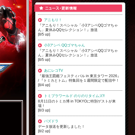
アニもり！
『アニもり！スペシャル「小3アシベQQゴマちゃ
ん」夏休みQQセレクション！』放送
[8/5 up]
小3アシベ QQゴマちゃん
『アニもり！スペシャル「小3アシベQQゴマちゃ
ん」夏休みQQセレクション！』放送
[8/5 up]
あにレコTV
『最強王図鑑フェスティバル in 東京タワー 2026』
/ 『トミカとトム』特集回を１週間限定で配信中！
[8/4 up]
トミプラワールド のりのりタイムズ!!
8月11日のトミカ博 in TOKYOに特別ゲストが来
場！
[8/3 up]
パズドラ
データ放送を更新しました！
[8/2 up]