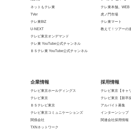
ネットもテレ東
テレ東本舗。WEB
TVer
虎ノ門市場
テレ東BIZ
テレ東マート
U-NEXT
教えて！ツアーの
テレビ東京オンデマンド
テレ東 YouTube公式チャンネル
ＢＳテレ東 YouTube公式チャンネル
企業情報
採用情報
テレビ東京ホールディングス
テレビ東京【キャ
テレビ東京
テレビ東京【新卒
ＢＳテレビ東京
アルバイト募集
テレビ東京コミュニケーションズ
インターンシップ
関係会社
関連会社採用情報
TXNネットワーク