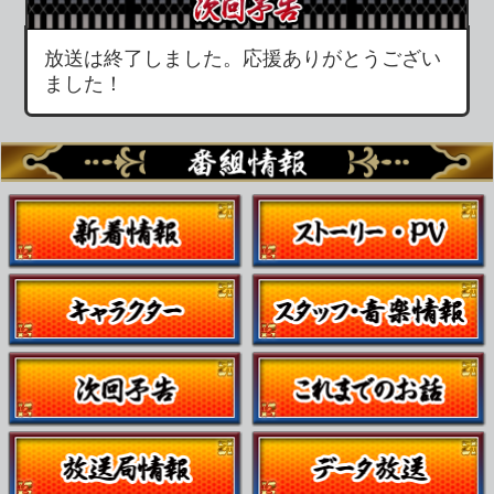
(C)SUNRISE/BANDAI, NAS, TV TOKYO
あにてれTOPへ